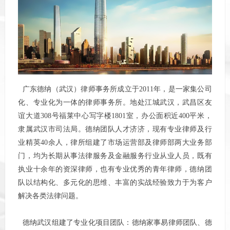
广东德纳（武汉）律师事务所成立于2011年，是一家集公司
化、专业化为一体的律师事务所。地处江城武汉，武昌区友
谊大道308号福莱中心写字楼1801室，办公面积近400平米，
隶属武汉市司法局。德纳团队人才济济，现有专业律师及行
业精英40余人，律所组建了市场运营部及律师部两大业务部
门，均为长期从事法律服务及金融服务行业从业人员，既有
执业十余年的资深律师，也有专业优秀的青年律师，德纳团
队以结构化、多元化的思维、丰富的实战经验致力于为客户
解决各类法律问题。
德纳武汉组建了专业化项目团队：德纳家事易律师团队、德